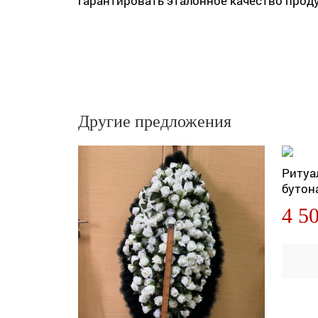
гарантировать эталонное качество прод
Другие предложения
Ритуа
бутон
4 5