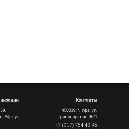
анизации
Контакты
39,
450039
, г.
Уфа
, ул.
, Уфа, ул.
Транспортная 46/1
+7 (917) 754 40 45